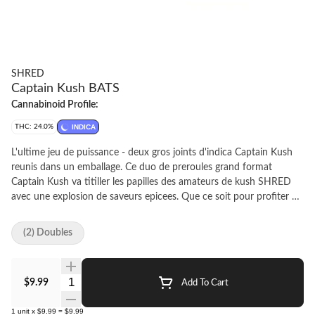
SHRED
Captain Kush BATS
Cannabinoid Profile:
THC: 24.0%
INDICA
L'ultime jeu de puissance - deux gros joints d'indica Captain Kush
reunis dans un emballage. Ce duo de preroules grand format
Captain Kush va titiller les papilles des amateurs de kush SHRED
avec une explosion de saveurs epicees. Que ce soit pour profiter en
solo ou s'eclater en petit comite, ces joints de 1 g promettent des
saveurs puissantes et une combustion tout en douceur. Un
(2) Doubles
champion, a n'en pas douter!
Quantity Selector
$9.99
Add To Cart
1
unit
x
$9.99
=
$9.99